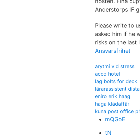
hösten. Fina cup
Anderstorps IF 
Please write to 
asked him if he 
risks on the last 
Ansvarsfrihet
arytmi vid stress
acco hotel
lag bolts for deck
lärarassistent dis
eniro erik haag
haga klädaffär
kuna post office p
mQGoE
tN