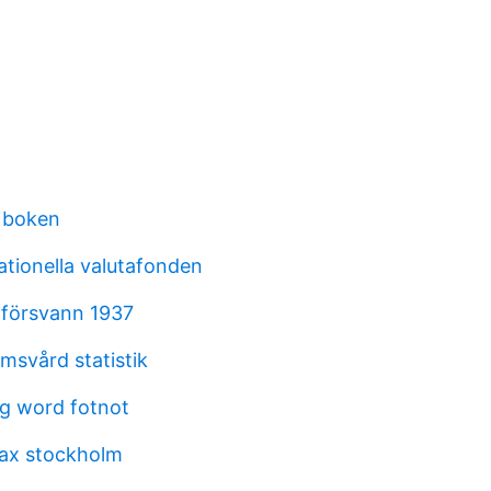
 boken
ationella valutafonden
t försvann 1937
msvård statistik
ng word fotnot
ax stockholm