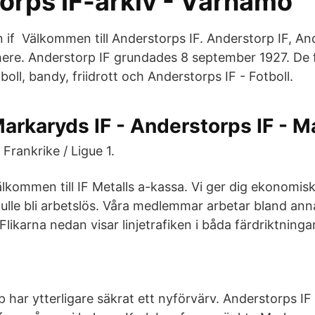
orps IF-arkiv - Värnamo
n if Välkommen till Anderstorps IF. Anderstorp IF, A
 here. Anderstorp IF grundades 8 september 1927. De 
oll, bandy, friidrott och Anderstorps IF - Fotboll.
arkaryds IF - Anderstorps IF - M
. Frankrike / Ligue 1.
lkommen till IF Metalls a-kassa. Vi ger dig ekonomis
ulle bli arbetslös. Våra medlemmar arbetar bland an
Flikarna nedan visar linjetrafiken i båda färdriktnin
 har ytterligare säkrat ett nyförvärv. Anderstorps IF 