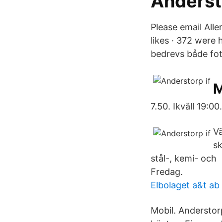
Anderst
Please email Alle
likes · 372 were
bedrevs både fotb
M
7.50. Ikväll 19:00
Vä
sk
stål-, kemi- och 
Fredag.
Elbolaget a&t ab
Mobil. Anderstorp