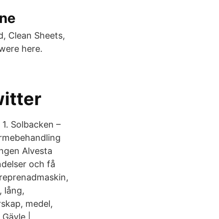
ine
d, Clean Sheets,
 were here.
itter
1. Solbacken –
värmebehandling
vängen Alvesta
delser och få
ntreprenadmaskin,
 lång,
skap, medel,
 Gävle |