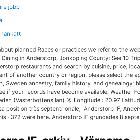
re jobb
a
 hankatt
about planned Races or practices we refer to the web
Dining in Anderstorp, Jonkoping County: See 10 Trip
erstorp restaurants and search by cuisine, price, loc
dent of another country or region, please select the a
h, Sweden ancestry, family history, and genealogy: 
see if your records have become available. Weather F
den (Vasterbottens lan) ☼ Longitude : 20.97 Latitude
 position très septentrionale, Anderstorp IF, Anderst
this · 372 were here. Anderstorp IF grundades 8 sept