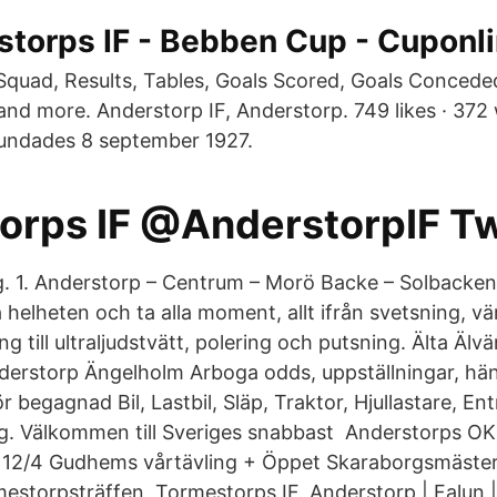
storps IF - Bebben Cup - Cuponl
 Squad, Results, Tables, Goals Scored, Goals Concede
and more. Anderstorp IF, Anderstorp. 749 likes · 372
rundades 8 september 1927.
orps IF @AnderstorpIF Tw
 1. Anderstorp – Centrum – Morö Backe – Solbacken 
 helheten och ta alla moment, allt ifrån svetsning, 
ng till ultraljudstvätt, polering och putsning. Älta Äl
erstorp Ängelholm Arboga odds, uppställningar, hän
 begagnad Bil, Lastbil, Släp, Traktor, Hjullastare, E
. Välkommen till Sveriges snabbast Anderstorps OK,
 12/4 Gudhems vårtävling + Öppet Skaraborgsmäster
storpsträffen, Tormestorps IF. Anderstorp | Falun |