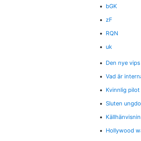
bGK
zF
RQN
uk
Den nye vips
Vad är intern
Kvinnlig pilo
Sluten ungdo
Källhänvisni
Hollywood w