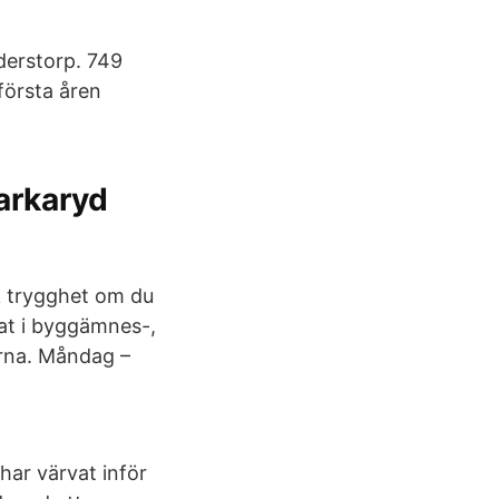
nderstorp. 749
första åren
arkaryd
k trygghet om du
nat i byggämnes-,
garna. Måndag –
har värvat inför