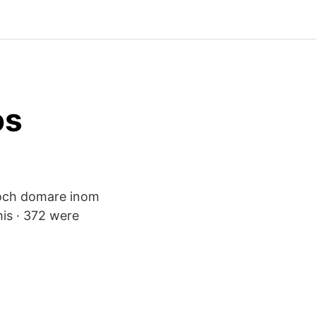
os
 och domare inom
his · 372 were