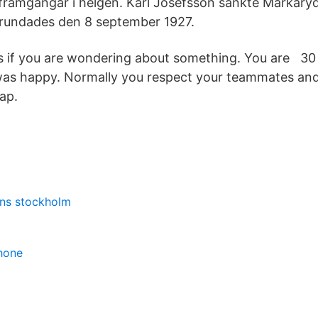
framgångar i helgen. Karl Josefsson sänkte Markary
grundades den 8 september 1927.
us if you are wondering about something. You are 30 
was happy. Normally you respect your teammates and
lap.
tans stockholm
hone