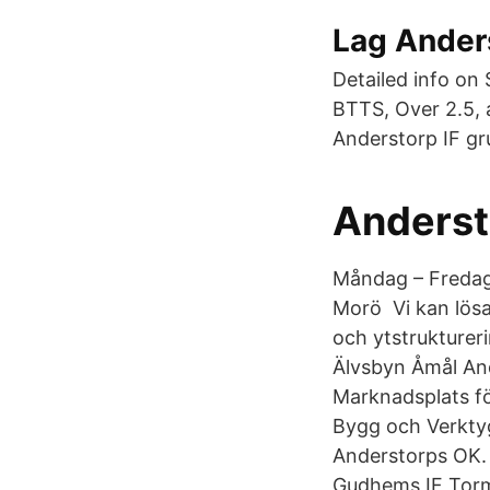
Lag Ander
Detailed info on
BTTS, Over 2.5, 
Anderstorp IF g
Anderst
Måndag – Fredag.
Morö Vi kan lösa
och ytstruktureri
Älvsbyn Åmål And
Marknadsplats för
Bygg och Verktyg
Anderstorps OK.
Gudhems IF Torme