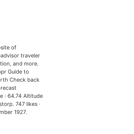
site of
advisor traveler
ation, and more.
ppr Guide to
birth Check back
orecast
 : 64.74 Altitude
orp. 747 likes ·
ember 1927.