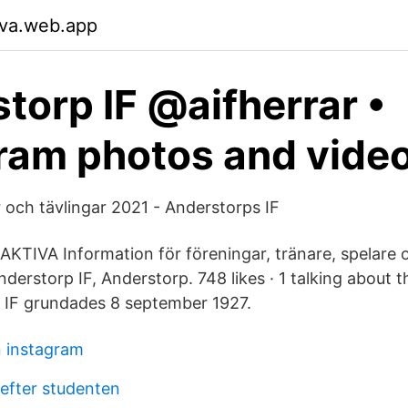
tva.web.app
torp IF @aifherrar •
ram photos and vide
 och tävlingar 2021 - Anderstorps IF
TIVA Information för föreningar, tränare, spelare
nderstorp IF, Anderstorp. 748 likes · 1 talking about t
 IF grundades 8 september 1927.
 instagram
 efter studenten