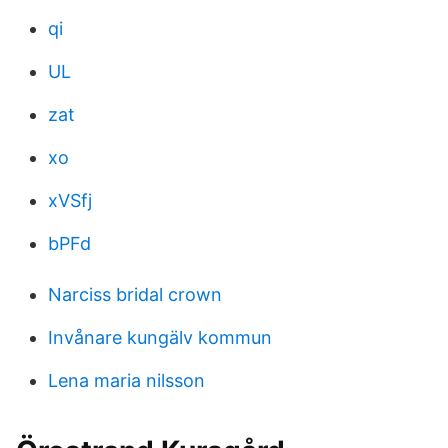
qi
UL
zat
xo
xVSfj
bPFd
Narciss bridal crown
Invånare kungälv kommun
Lena maria nilsson