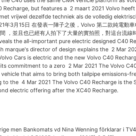
 the C40 uses the same CMA vehicle platform as Volvo'
0 Recharge, but features a 2 maart 2021 Volvo heeft
et vrijwel dezelfde techniek als de volledig elektri
. 2021年3月15日 在發表一陣子之後，Volvo 第二款純電動車C4
間 ，並且也已經有人拍下了大量的實拍照，對這台流線時尚
veals the all-important pure electric designed C40 R
h marque's director of design explains the 2 Mar 2
Volvo Cars is electric and the new Volvo C40 Recharge
 its commitment to a zero 2 Mar 2021 The Volvo C40
c vehicle that aims to bring both tailpipe emissions-f
ng to the 4 Mar 2021 The Volvo C40 Recharge is the
nd electric offering after the XC40 Recharge.
verige men Bankomats vd Nina Wenning förklarar i TV4