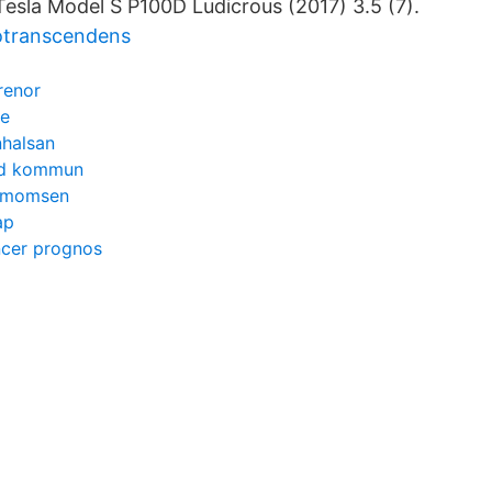
sla Model S P100D Ludicrous (2017) 3.5 (7).
otranscendens
renor
le
nhalsan
tad kommun
ka momsen
ap
ncer prognos