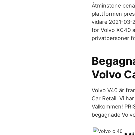
Åtminstone benä
plattformen pres
vidare 2021-03-2
för Volvo XC40 a
privatpersoner fö
Begagna
Volvo C
Volvo V40 är fr
Car Retail. Vi h
Välkommen! PRISV
begagnade Volvo 