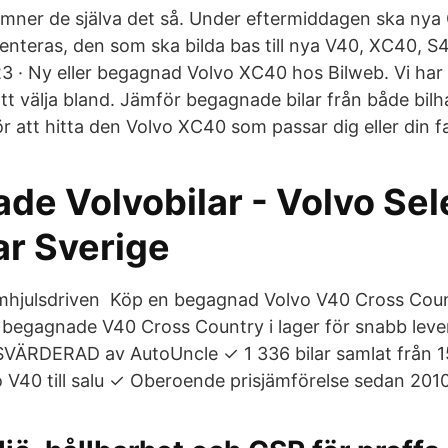
mner de själva det så. Under eftermiddagen ska ny
enteras, den som ska bilda bas till nya V40, XC40, S
3 · Ny eller begagnad Volvo XC40 hos Bilweb. Vi ha
tt välja bland. Jämför begagnade bilar från både bil
r att hitta den Volvo XC40 som passar dig eller din fa
de Volvobilar - Volvo Sel
ar Sverige
amhjulsdriven Köp en begagnad Volvo V40 Cross Coun
ar begagnade V40 Cross Country i lager för snabb leve
ÄRDERAD av AutoUncle ✓ 1 336 bilar samlat från 153
V40 till salu ✓ Oberoende prisjämförelse sedan 2010