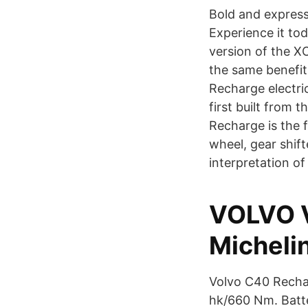
Bold and express
Experience it to
version of the X
the same benefit
Recharge electri
first built from 
Recharge is the f
wheel, gear shift
interpretation of
VOLVO 
Micheli
Volvo C40 Rechar
hk/660 Nm. Batte