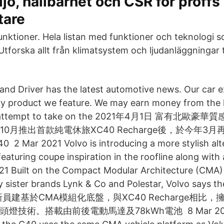
ljö, hållbarhet och CSR för proffs
tare
nktioner. Hela listan med funktioner och teknologi so
tforska allt från klimatsystem och ljudanläggningar ti
and Driver has the latest automotive news. Our car 
y product we feature. We may earn money from the l
ill attempt to take on the 2021年4月1日 富有北歐
0月推出首款純電休旅XC40 Recharge後，於今年3
r 2021 Volvo is introducing a more stylish alter
turing coupe inspiration in the roofline along with a
21 Built on the Compact Modular Architecture (CMA) 
y sister brands Lynk & Co and Polestar, Volvo says
新員建基於CMA模組化底盤，與XC40 Recharge相比
技術。搭載由前後電動馬達及78kWh電池 8 Mar 2021 E