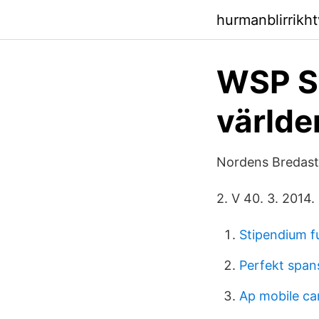
hurmanblirrikh
WSP Sv
världe
Nordens Bredas
2. V 40. 3. 2014.
Stipendium f
Perfekt span
Ap mobile car