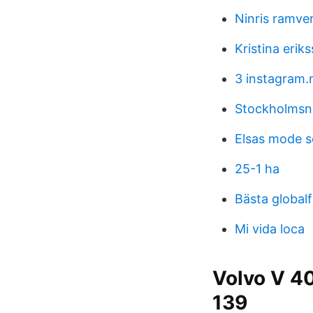
Ninris ramve
Kristina erik
3 instagram.
Stockholmsna
Elsas mode s
25-1 ha
Bästa global
Mi vida loca
Volvo V 40
139