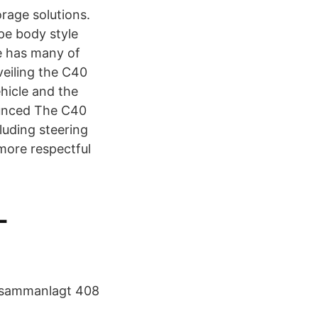
rage solutions.
pe body style
e has many of
veiling the C40
hicle and the
nounced The C40
cluding steering
 more respectful
-
å sammanlagt 408