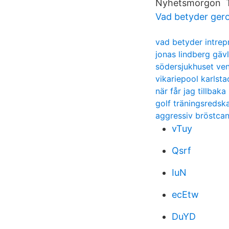
Nyhetsmorgon Te
Vad betyder ger
vad betyder intrep
jonas lindberg gäv
södersjukhuset ve
vikariepool karls
när får jag tillba
golf träningsredsk
aggressiv bröstca
vTuy
Qsrf
IuN
ecEtw
DuYD