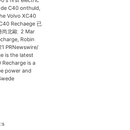
s first electric
 de C40 onthuld,
sche Volvo XC40
0 Rechaege 已
北歐 2 Mar
echarge, Robin
021 PRNewswire/
 is the latest
 Recharge is a
ree power and
 Swede
:s