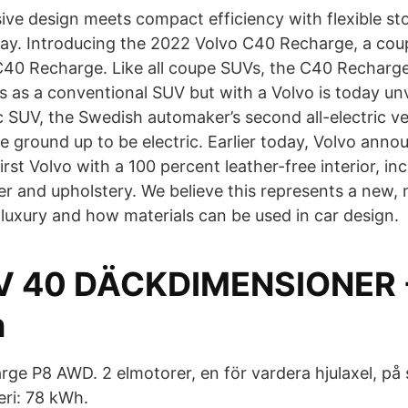
ive design meets compact efficiency with flexible sto
day. Introducing the 2022 Volvo C40 Recharge, a cou
C40 Recharge. Like all coupe SUVs, the C40 Recharg
s as a conventional SUV but with a Volvo is today un
c SUV, the Swedish automaker’s second all-electric ve
the ground up to be electric. Earlier today, Volvo an
irst Volvo with a 100 percent leather-free interior, in
er and upholstery. We believe this represents a new,
 luxury and how materials can be used in car design.
V 40 DÄCKDIMENSIONER 
n
ge P8 AWD. 2 elmotorer, en för vardera hjulaxel, p
ri: 78 kWh.