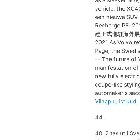
as a sleeker SUV,
vehicle, the XC4
een nieuwe SUV m
Recharge P8
經正式進駐海外展
2021 As Volvo re
Page, the Swedis
-- The future of 
manifestation of
new fully electri
coupe-like styli
automaker's seco
Viinapuu istikud
44.
40. 2 tas ut i S