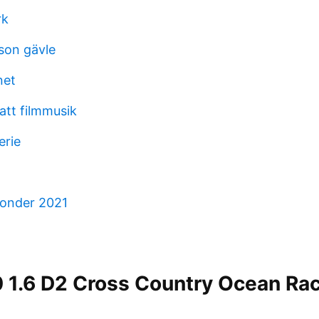
rk
sson gävle
net
tt filmmusik
erie
fonder 2021
 1.6 D2 Cross Country Ocean Rac