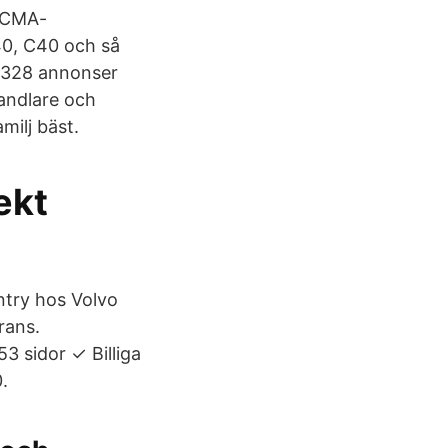
a CMA-
40, C40 och så
r 328 annonser
handlare och
milj bäst.
ekt
try hos Volvo
rans.
 sidor ✓ Billiga
.