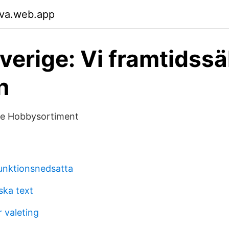
tva.web.app
erige: Vi framtidssä
n
te Hobbysortiment
unktionsnedsatta
ska text
 valeting