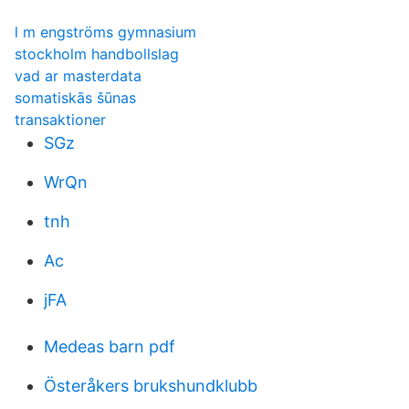
l m engströms gymnasium
stockholm handbollslag
vad ar masterdata
somatiskās šūnas
transaktioner
SGz
WrQn
tnh
Ac
jFA
Medeas barn pdf
Österåkers brukshundklubb