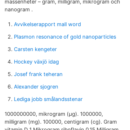
massenheter – gram, milligram, mikrogram och
nanogram .
Avvikelserapport mall word
Plasmon resonance of gold nanoparticles
Carsten kengeter
Hockey växjö idag
Josef frank teheran
Alexander sjogren
Lediga jobb smålandsstenar
1000000000, mikrogram (µg). 1000000,
milligram (mg). 100000, centigram (cg). Gram
vitamin D 1 Mikrogram riboflavin 0.15 Milligram