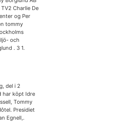
my Borglund AB
 TV2 Charlie De
enter og Per
nnen tommy
Stockholms
ljö- och
und . 3 1.
, del i 2
d har köpt Idre
rssell, Tommy
tel. Presidiet
 Egnell,.