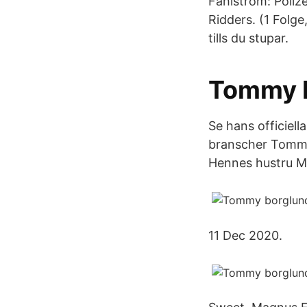
Fahlström: Poliz
Ridders. (1 Folg
tills du stupar.
Tommy B
Se hans officiella
branscher Tommy 
Hennes hustru Mar
11 Dec 2020.