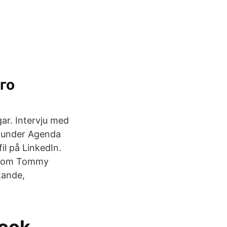
го
gar. Intervju med
e under Agenda
l på LinkedIn.
r som Tommy
kande,