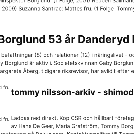
eiinspektor Borglund. (1 Folge, 2001) Reuben Sallma
e, 2009) Suzanna Santrac: Mattes fru. (1 Folge Tomm
orglund 53 år Danderyd 
 befattningar (8) och relationer (12) i näringslivet - o
Borglund är aktiv i. Societetskvinnan Gaby Borglund
gareta Åberg, tidigare riksrevisor, har avlidit efter 
tommy nilsson-arkiv - shimod
Laddas ned direkt. Köp CSR och hållbart företa
av Hans De Geer, Maria Grafström, Tommy Borg