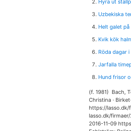
Hyra ut stallp
Uzbekiska ter
Helt galet på
Kvik kök hal
Röda dagar i
Jarfalla time
Hund frisor o
(f. 1981) Bach, 
Christina · Birke
https://lasso.dk
lasso.dk/firmaer
2016-11-09 https