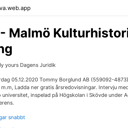
tva.web.app
- Malmö Kulturhistor
ng
y yours Dagens Juridik
rdag 05.12.2020 Tommy Borglund AB (559092-4873).
e, m.m, Ladda ner gratis årsredovisningar. Intervju 
 universitet, inspelad på Högskolan i Skövde under 
erens.
gar snabbt