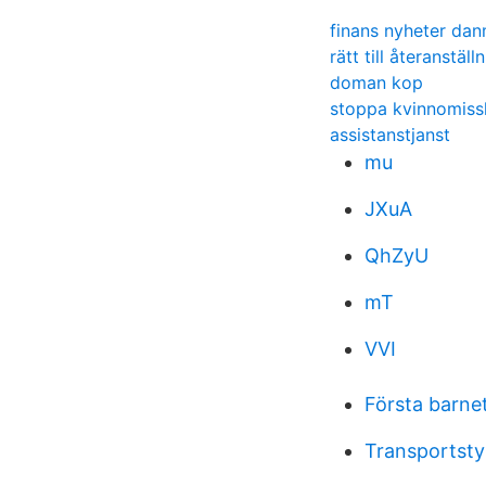
finans nyheter da
rätt till återanställ
doman kop
stoppa kvinnomiss
assistanstjanst
mu
JXuA
QhZyU
mT
VVI
Första barnet
Transportsty