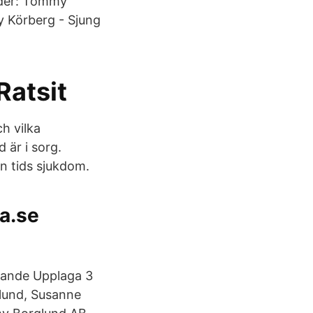
nder: Tommy
y Körberg - Sjung
Ratsit
ch vilka
 är i sorg.
en tids sjukdom.
a.se
gande Upplaga 3
lund, Susanne