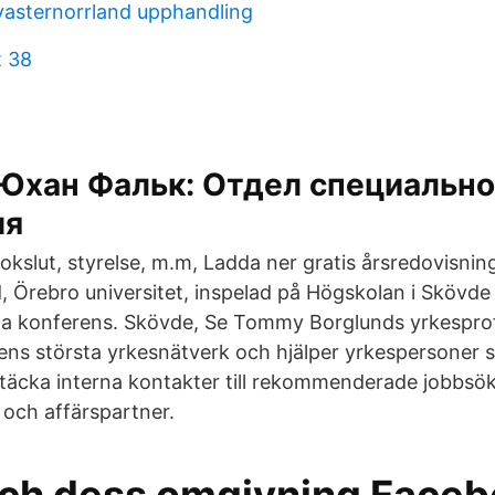
vasternorrland upphandling
t 38
Юхан Фальк: Отдел специально
ия
kslut, styrelse, m.m, Ladda ner gratis årsredovisnin
 Örebro universitet, inspelad på Högskolan i Skövd
iga konferens. Skövde, Se Tommy Borglunds yrkesprofi
dens största yrkesnätverk och hjälper yrkespersone
täcka interna kontakter till rekommenderade jobbsö
och affärspartner.