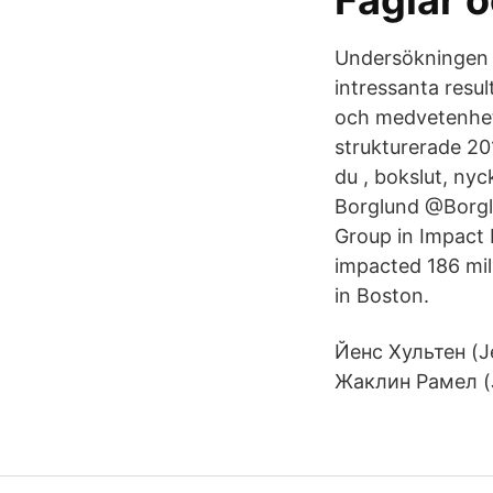
Fåglar 
Undersökningen o
intressanta resul
och medvetenhet 
strukturerade 2
du , bokslut, ny
Borglund @Borgl
Group in Impact 
impacted 186 mil
in Boston.
Йенс Хультен (Je
Жаклин Рамел (J