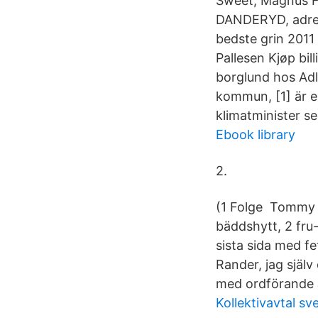
Sweet, Magnus F
DANDERYD, adres
bedste grin 201
Pallesen Kjøp bil
borglund hos Adli
kommun, [1] är en
klimatminister se
Ebook library
2.
(1 Folge Tommy Kö
bäddshytt, 2 fru
sista sida med f
Rander, jag själ
med ordförande 
Kollektivavtal sv