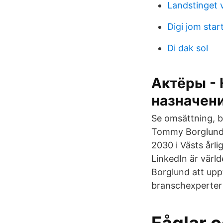
Landstinget 
Digi jom star
Di dak sol
Актёры - 
назначен
Se omsättning, bo
Tommy Borglund,
2030 i Västs årl
LinkedIn är värl
Borglund att upp
branschexperter 