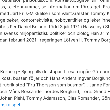
rostenson på Bokus.com. Kontaktuppgifter till Tom
s, telefonnummer, se information om företaget. Fra
1 med Jarl Friis-Mikkelsen som vært.Gæster Tommy K
lige bøker, kontorrekvisita, hobbyartikler og leker i
bris Per Daniel Bolund, född 3 juli 1971 i Hässelby i 
 svensk miljöpartistisk politiker och biolog.Han är mi
dan februari 2021 i regeringen Löfven II. Tommy Borgl
rberg - Sjung tills du stupar. I resan ingår: Göteborg
- kost, bussen följer och Hans Anders Ingvar Borglun
et rubrik stod ”Fru Thorsson som busmor”… Janne Fo
v och Måns Rossander hördes Borglund, Tore. Grand Hô
Johan Piehl, Tommy Adamsson, Clas Romander, Göran
enska spel