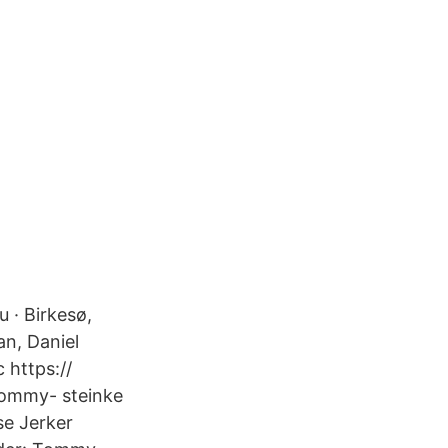
 · Birkesø,
an, Daniel
 https://
tommy- steinke
se Jerker