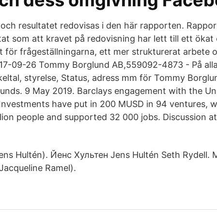
och dess omgivning Face
ch resultatet redovisas i den här rapporten. Rappor
tat som att kravet på redovisning har lett till ett ö
för frågeställningarna, ett mer strukturerat arbete 
017-09-26 Tommy Borglund AB,559092-4873 - På allab
ckeltal, styrelse, Status, adress mm för Tommy Borg
unds. 9 May 2019. Barclays engagement with the Un
Investments have put in 200 MUSD in 94 ventures, 
lion people and supported 32 000 jobs. Discussion a
ns Hultén). Йенс Хультен Jens Hultén Seth Rydell. 
acqueline Ramel).