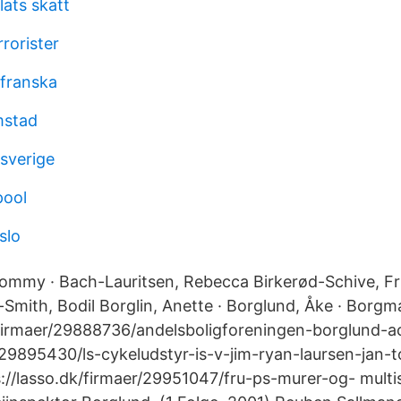
lats skatt
rorister
 franska
mstad
 sverige
pool
slo
Tommy · Bach-Lauritsen, Rebecca Birkerød-Schive, Fru
t-Smith, Bodil Borglin, Anette · Borglund, Åke · Borgm
/firmaer/29888736/andelsboligforeningen-borglund-ac
/29895430/ls-cykeludstyr-is-v-jim-ryan-laursen-jan-
://lasso.dk/firmaer/29951047/fru-ps-murer-og- multi