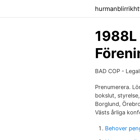
hurmanblirrikh
1988L 
Föreni
BAD COP - Legall
Prenumerera. Lö
bokslut, styrels
Borglund, Örebro
Västs årliga konf
Behover pen