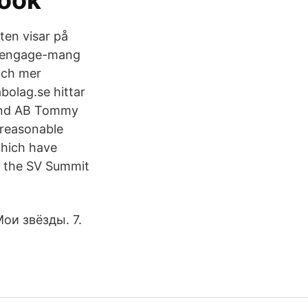
book
ten visar på
kat engage-mang
och mer
olag.se hittar
lund AB Tommy
reasonable
which have
t the SV Summit
Мои звёзды. 7.