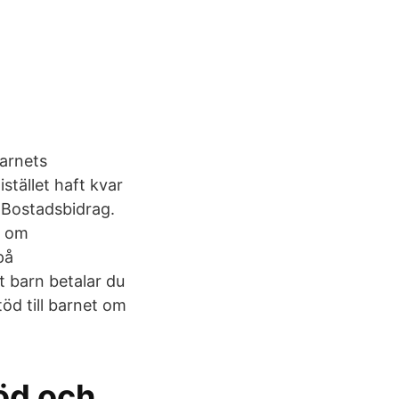
arnets
stället haft kvar
 Bostadsbidrag.
r om
på
 barn betalar du
töd till barnet om
öd och