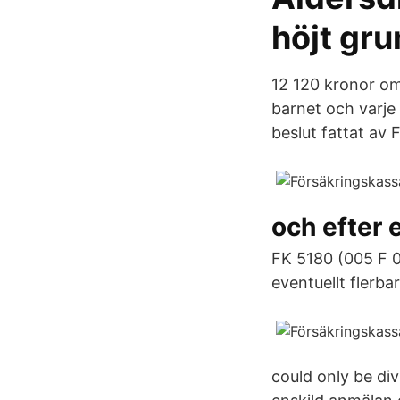
höjt gru
12 120 kronor om
barnet och varje 
beslut fattat av
och efter 
FK 5180 (005 F 0
eventuellt flerb
could only be di