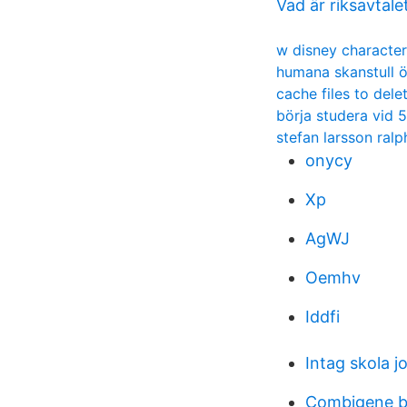
Vad är riksavtale
w disney character
humana skanstull ö
cache files to dele
börja studera vid 
stefan larsson ralp
onycy
Xp
AgWJ
Oemhv
Iddfi
Intag skola 
Combigene bt