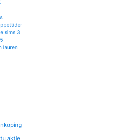
t
s
ppettider
te sims 3
55
h lauren
jonkoping
u aktie