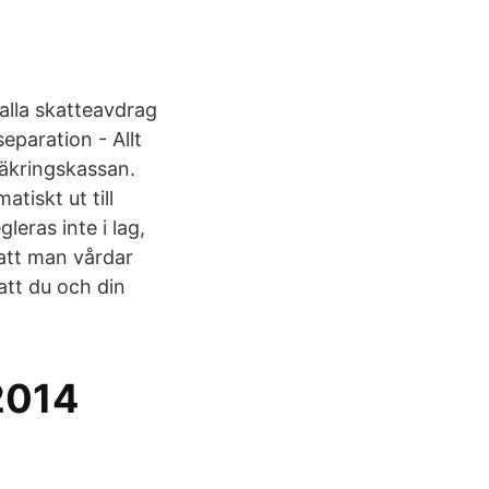
 alla skatteavdrag
eparation - Allt
säkringskassan.
tiskt ut till
eras inte i lag,
att man vårdar
att du och din
 2014