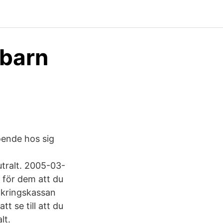
 barn
oende hos sig
tralt. 2005-03-
 för dem att du
säkringskassan
 se till att du
lt.