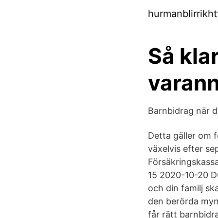
hurmanblirrikh
Så kla
varan
Barnbidrag när d
Detta gäller om 
växelvis efter se
Försäkringskassa
15 2020-10-20 Du
och din familj sk
den berörda mynd
får rätt barnbidr