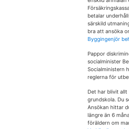
enskild anmälan 
Försäkringskassa
betalar underhål
särskild utmanin
bra att ansöka o
Byggingenjör be
Pappor diskrimin
socialminister Be
Socialministern 
reglerna för utbe
Det har blivit al
grundskola. Du s
Ansökan hittar d
längre än 6 måna
föräldern om ma