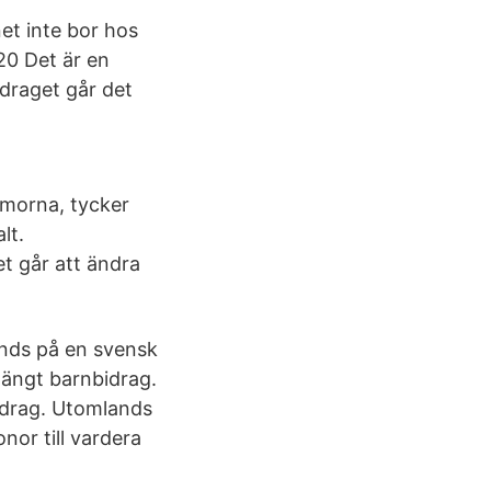
et inte bor hos
20 Det är en
idraget går det
mmorna, tycker
lt.
t går att ändra
lands på en svensk
längt barnbidrag.
idrag. Utomlands
or till vardera