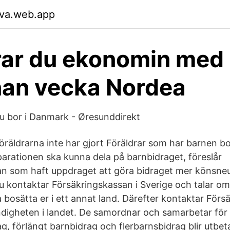
tva.web.app
rar du ekonomin med
nan vecka Nordea
u bor i Danmark - Øresunddirekt
föräldrarna inte har gjort Föräldrar som har barnen b
parationen ska kunna dela på barnbidraget, föreslår
n som haft uppdraget att göra bidraget mer könsneu
 kontaktar Försäkringskassan i Sverige och talar om
a bosätta er i ett annat land. Därefter kontaktar För
igheten i landet. De samordnar och samarbetar för att
ag, förlängt barnbidrag och flerbarnsbidrag blir utbeta