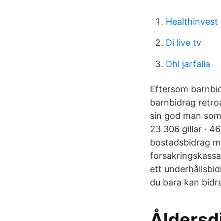
Healthinvest
Di live tv
Dhl jarfalla
Eftersom barnbid
barnbidrag retro
sin god man som
23 306 gillar · 
bostadsbidrag må
forsakringskassa
ett underhållsbid
du bara kan bidra 
Åldersdi