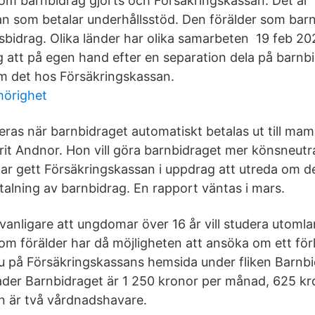
om barnbidrag gjorts och Försäkringskassan. Det är
n som betalar underhållsstöd. Den förälder som barn
lsbidrag. Olika länder har olika samarbeten 19 feb 20
g att på egen hand efter en separation dela på barnb
m det hos Försäkringskassan.
hörighet
eras när barnbidraget automatiskt betalas ut till ma
rit Andnor. Hon vill göra barnbidraget mer könsneutra
har gett Försäkringskassan i uppdrag att utreda om de
talning av barnbidrag. En rapport väntas i mars.
lt vanligare att ungdomar över 16 år vill studera utom
om förälder har då möjligheten att ansöka om ett för
u på Försäkringskassans hemsida under fliken Barnb
der Barnbidraget är 1 250 kronor per månad, 625 kron
n är två vårdnadshavare.