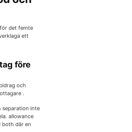
 för det femte
verklaga ett
tag före
bidrag och
ottagare .
n separation inte
la. allowance
d both där en