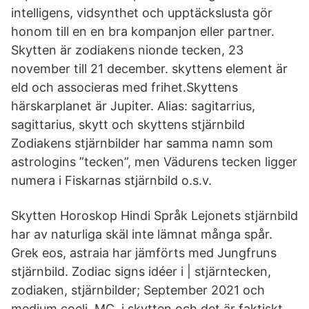
intelligens, vidsynthet och upptäckslusta gör
honom till en en bra kompanjon eller partner.
Skytten är zodiakens nionde tecken, 23
november till 21 december. skyttens element är
eld och associeras med frihet.Skyttens
härskarplanet är Jupiter. Alias: sagitarrius,
sagittarius, skytt och skyttens stjärnbild
Zodiakens stjärnbilder har samma namn som
astrologins ”tecken”, men Vädurens tecken ligger
numera i Fiskarnas stjärnbild o.s.v.
Skytten Horoskop Hindi Språk Lejonets stjärnbild
har av naturliga skäl inte lämnat många spår.
Grek eos, astraia har jämförts med Jungfruns
stjärnbild. Zodiac signs idéer i | stjärntecken,
zodiaken, stjärnbilder; September 2021 och
medium coeli, MC, i skytten och det är faktiskt